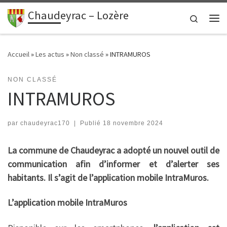
contenu
principal
Chaudeyrac – Lozère
Passer au contenu
Search
Me
Accueil
»
Les actus
»
Non classé
»
INTRAMUROS
NON CLASSÉ
INTRAMUROS
par
chaudeyrac170
|
Publié
18 novembre 2024
La commune de Chaudeyrac a adopté un nouvel outil de
communication afin d’informer et d’alerter ses
habitants. Il s’agit de l’application mobile IntraMuros.
L’application mobile IntraMuros