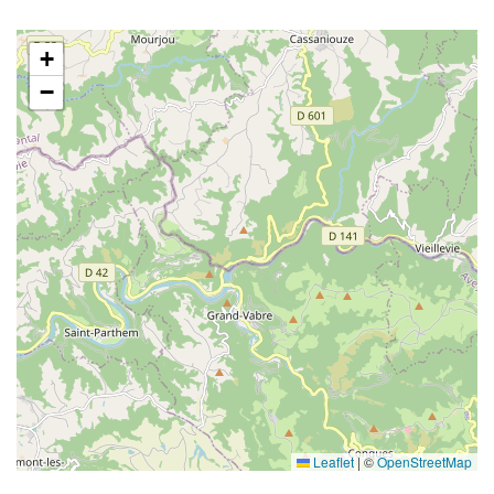
+
−
Leaflet
|
©
OpenStreetMap