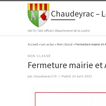
contenu
principal
Passer au contenu
Chaudeyrac – L
48170 | Site officiel | Département de la Lozère
Accueil
»
Les actus
»
Non classé
»
Fermeture mairie et
NON CLASSÉ
Fermeture mairie et
par
chaudeyrac170
|
Publié
24 avril 2023