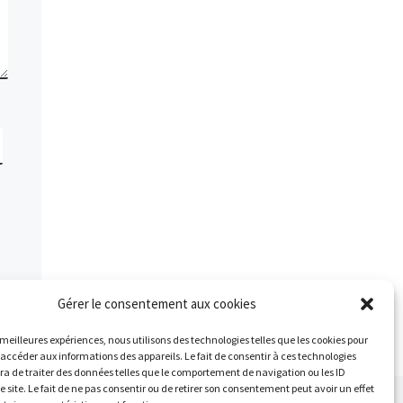
Gérer le consentement aux cookies
s meilleures expériences, nous utilisons des technologies telles que les cookies pour
 accéder aux informations des appareils. Le fait de consentir à ces technologies
a de traiter des données telles que le comportement de navigation ou les ID
e site. Le fait de ne pas consentir ou de retirer son consentement peut avoir un effet
Ar