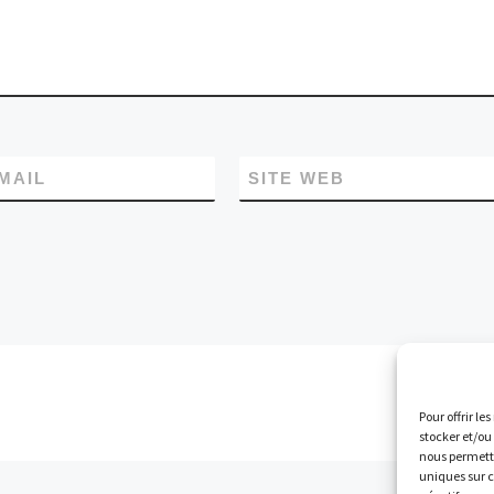
MAIL
SITE WEB
Pour offrir le
stocker et/ou
nous permettr
uniques sur c