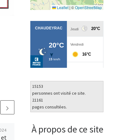
Leaflet
|
©
OpenStreetMap
15153
personnes ont visité ce site.
21161
pages consultées.
À propos de ce site
2024
Publié
31 mars 2026
 et
Passage de la