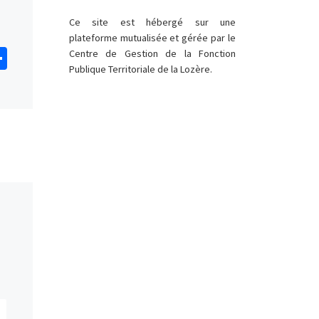
balayeuse – Mardi 14
Ce site est hébergé sur une
Avril 2026
plateforme mutualisée et gérée par le
P
Centre de Gestion de la Fonction
Publique Territoriale de la Lozère.
Fa
M
E
P
ar
ce
as
m
a
ta
b
to
ai
t
ge
o
d
l
g
r
o
o
r
k
n