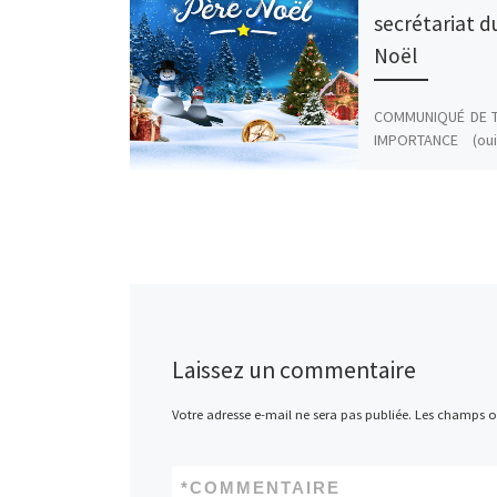
secrétariat d
Noël
COMMUNIQUÉ DE 
IMPORTANCE (ou
vraiment très impo
mairie de Ch
informe officie
population – petit
Fa
M
ce
as
b
to
Laissez un commentaire
o
d
o
o
Votre adresse e-mail ne sera pas publiée.
Les champs ob
k
n
*
COMMENTAIRE