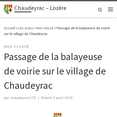
contenu
principal
Chaudeyrac – Lozère
Passer au contenu
Search
Me
Accueil
»
Les actus
»
Non classé
»
Passage de la balayeuse de voirie
sur le village de Chaudeyrac
NON CLASSÉ
Passage de la balayeuse
de voirie sur le village de
Chaudeyrac
par
chaudeyrac170
|
Publié
3 avril 2025