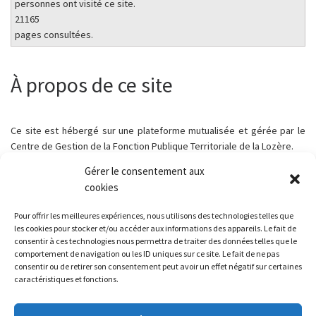
personnes ont visité ce site.
21165
pages consultées.
À propos de ce site
Ce site est hébergé sur une plateforme mutualisée et gérée par le
Centre de Gestion de la Fonction Publique Territoriale de la Lozère.
Gérer le consentement aux
cookies
Pour offrir les meilleures expériences, nous utilisons des technologies telles que
Parcourir les articles
Article précédent
les cookies pour stocker et/ou accéder aux informations des appareils. Le fait de
COUCOURS DE BELOTE – SAMEDI 15 MARS 2025
consentir à ces technologies nous permettra de traiter des données telles que le
comportement de navigation ou les ID uniques sur ce site. Le fait de ne pas
consentir ou de retirer son consentement peut avoir un effet négatif sur certaines
RETOUR À LA LISTE DES
caractéristiques et fonctions.
Ar
VENTE LOT N° 4 – LOTISSEMENT LES SAGNOLES