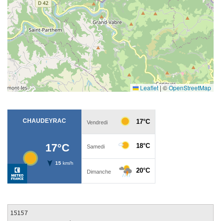
Leaflet
|
©
OpenStreetMap
15157