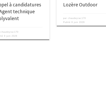
ppel à candidatures
Lozère Outdoor
 Agent technique
olyvalent
par
chaudeyrac170
Publié
8 juin 2026
r
chaudeyrac170
lié
9 juin 2026