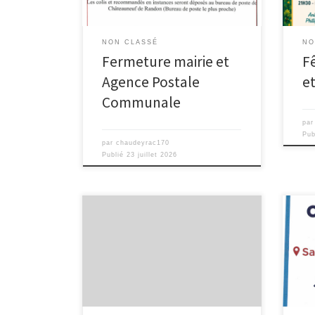
NON CLASSÉ
NO
Fermeture mairie et
Fê
Agence Postale
e
Communale
pa
Pub
par
chaudeyrac170
Publié
23 juillet 2026
INFORMATION IMPORTANTE La mairie
vous informe que son adresse mail a
changé. Nouvelle adresse :
mairie@chaudeyrac.fr. À compter
d’aujourd’hui, merci d’utiliser
exclusivement cette nouvelle adresse
pour toutes vos demandes et
correspondances. Nous vous