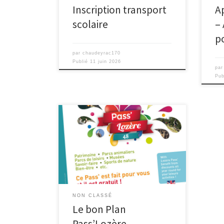
Inscription transport
A
scolaire
–
p
par
chaudeyrac170
Publié
11 juin 2026
pa
Pub
Que vous soyez amateur de grands
espaces, de culture ou de
gastronomie, le Pass’Lozère vous
ouvre les portes de plus de 60 sites
touristiques, activités de loisirs et
artisans de tout le département.
Profitez de réductions sur des visites,
des locations, des dégustations et
NON CLASSÉ
bien plus encore ! Le Pass’Lozère […]
Le bon Plan
Pass’Lozère