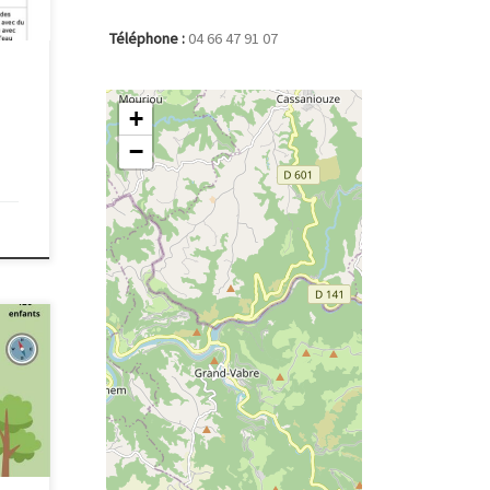
Téléphone :
04 66 47 91 07
+
−
tits
andon
lèves
ment
rche
ours
z de
pour