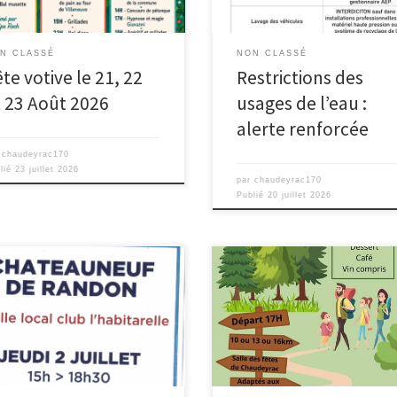
N CLASSÉ
NON CLASSÉ
te votive le 21, 22
Restrictions des
t 23 Août 2026
usages de l’eau :
alerte renforcée
r
chaudeyrac170
lié
23 juillet 2026
par
chaudeyrac170
Publié
20 juillet 2026
Marche Gourmande des Pe
Ecoliers de Châteauneuf de R
L’Association des Parents d’É
vous invite à partager un mo
convivial lors de sa Ma
Gourmande ! Au fil d’un parc
accessible à tous, profite
plusieurs étapes gourmandes 