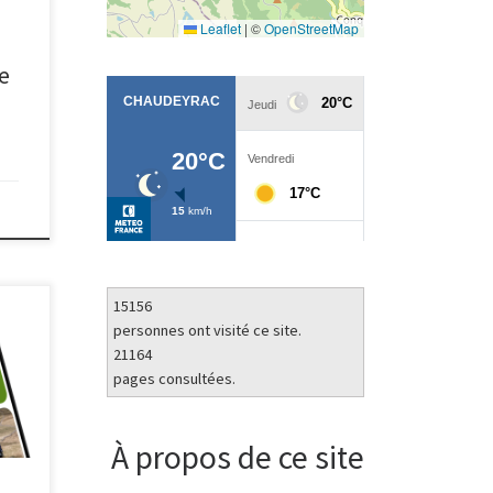
s une
Leaflet
|
©
OpenStreetMap
iale.
de
15156
arer
personnes ont visité ce site.
haine
21164
 vous
pages consultées.
s été
us de
ando,
À propos de ce site
stre…
, via