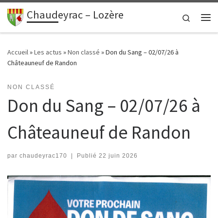
contenu
principal
Chaudeyrac – Lozère
Passer au contenu
Search
Me
Accueil
»
Les actus
»
Non classé
»
Don du Sang – 02/07/26 à
Châteauneuf de Randon
NON CLASSÉ
Don du Sang – 02/07/26 à
Châteauneuf de Randon
par
chaudeyrac170
|
Publié
22 juin 2026