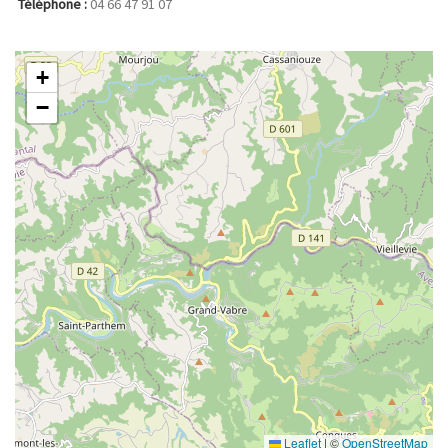
Téléphone :
04 66 47 91 07
+
−
Leaflet
|
©
OpenStreetMap