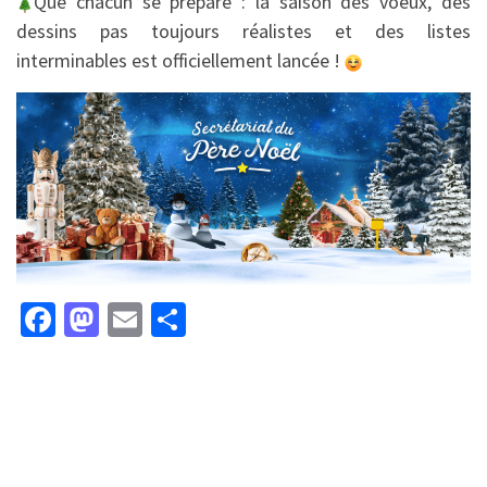
Que chacun se prépare : la saison des voeux, des
dessins pas toujours réalistes et des listes
interminables est officiellement lancée !
Fa
M
E
P
ce
as
m
ar
b
to
ai
ta
o
d
l
ge
o
o
r