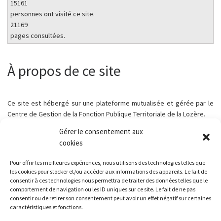
15161
personnes ont visité ce site.
21169
pages consultées.
À propos de ce site
Ce site est hébergé sur une plateforme mutualisée et gérée par le
Centre de Gestion de la Fonction Publique Territoriale de la Lozère.
Gérer le consentement aux
cookies
Pour offrir les meilleures expériences, nous utilisons des technologies telles que
Parcourir les articles
Article précédent
les cookies pour stocker et/ou accéder aux informations des appareils. Le fait de
AVIS D’ENQUÊTE PUBLIQUE – PROJET PARC ÉOLIEN DE LA CLAMOUSE
consentir à ces technologies nous permettra de traiter des données telles que le
comportement de navigation ou les ID uniques sur ce site. Le fait de ne pas
consentir ou de retirer son consentement peut avoir un effet négatif sur certaines
RETOUR À LA LISTE DES
caractéristiques et fonctions.