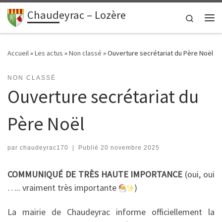
contenu
principal
Chaudeyrac – Lozère
Passer au contenu
Search
Me
Accueil
»
Les actus
»
Non classé
»
Ouverture secrétariat du Père Noël
NON CLASSÉ
Ouverture secrétariat du
Père Noël
par
chaudeyrac170
|
Publié
20 novembre 2025
COMMUNIQUÉ DE TRÈS HAUTE IMPORTANCE
(oui, oui
….. vraiment très importante
)
La
mairie de Chaudeyrac informe officiellement la