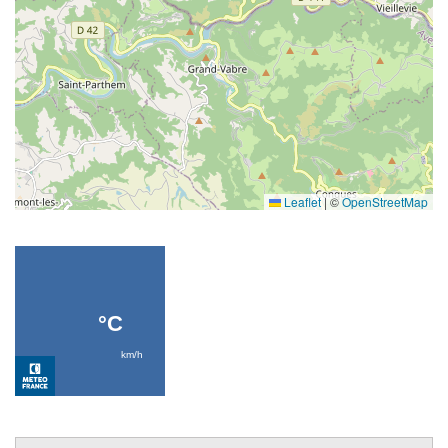
Leaflet
|
©
OpenStreetMap