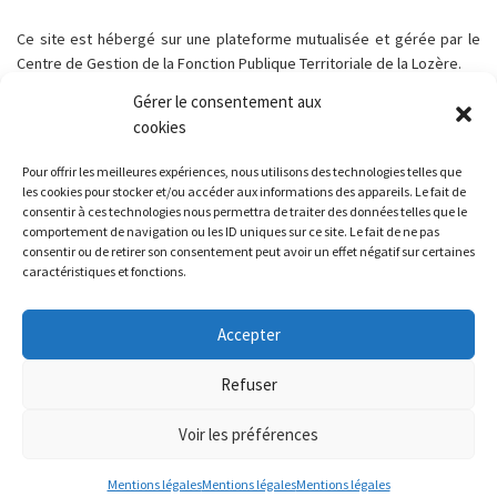
Ce site est hébergé sur une plateforme mutualisée et gérée par le
Centre de Gestion de la Fonction Publique Territoriale de la Lozère.
Gérer le consentement aux
cookies
Pour offrir les meilleures expériences, nous utilisons des technologies telles que
Parcourir les articles
Article précédent
les cookies pour stocker et/ou accéder aux informations des appareils. Le fait de
RECENSEMENT CITOYEN
consentir à ces technologies nous permettra de traiter des données telles que le
comportement de navigation ou les ID uniques sur ce site. Le fait de ne pas
consentir ou de retirer son consentement peut avoir un effet négatif sur certaines
RETOUR À LA LISTE DES
caractéristiques et fonctions.
Ar
LOZÈRE OUTDOOR
Accepter
Refuser
© 2026
Chaudeyrac - Lozère
– Tous droits réservés
Voir les préférences
Mentions légales
Mentions légales
Mentions légales