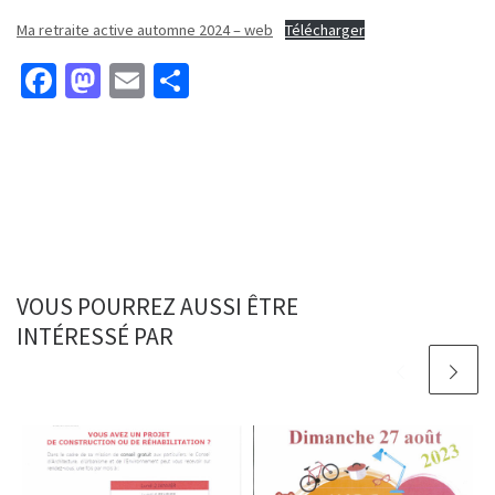
Ma retraite active automne 2024 – web
Télécharger
Fa
M
E
P
ce
as
m
ar
b
to
ai
ta
o
d
l
ge
o
o
r
k
n
VOUS POURREZ AUSSI ÊTRE
INTÉRESSÉ PAR