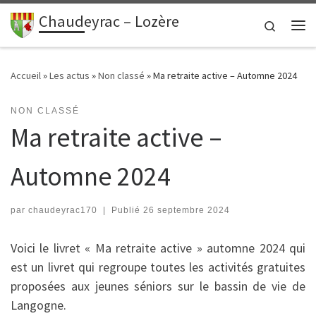
contenu
principal
Chaudeyrac – Lozère
Passer au contenu
Search
Me
Accueil
»
Les actus
»
Non classé
»
Ma retraite active – Automne 2024
NON CLASSÉ
Ma retraite active –
Automne 2024
par
chaudeyrac170
|
Publié
26 septembre 2024
Voici le livret « Ma retraite active » automne 2024 qui
est un livret qui regroupe toutes les activités gratuites
proposées aux jeunes séniors sur le bassin de vie de
Langogne.