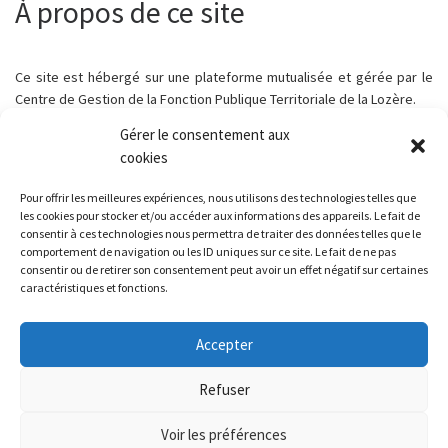
À propos de ce site
Ce site est hébergé sur une plateforme mutualisée et gérée par le
Centre de Gestion de la Fonction Publique Territoriale de la Lozère.
Gérer le consentement aux
cookies
Pour offrir les meilleures expériences, nous utilisons des technologies telles que
Parcourir les articles
Article précédent
les cookies pour stocker et/ou accéder aux informations des appareils. Le fait de
SOIRÉE LOZÈRE – CELIB’BAL CHAUDEYRAC
consentir à ces technologies nous permettra de traiter des données telles que le
comportement de navigation ou les ID uniques sur ce site. Le fait de ne pas
consentir ou de retirer son consentement peut avoir un effet négatif sur certaines
RETOUR À LA LISTE DES
caractéristiques et fonctions.
Ar
MA RETRAITE ACTIVE – AUTOMNE 2024
Accepter
Refuser
© 2026
Chaudeyrac - Lozère
– Tous droits réservés
Voir les préférences