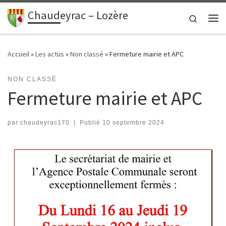
contenu
principal
Chaudeyrac – Lozère
Passer au contenu
Search
Me
Accueil
»
Les actus
»
Non classé
»
Fermeture mairie et APC
NON CLASSÉ
Fermeture mairie et APC
par
chaudeyrac170
|
Publié
10 septembre 2024