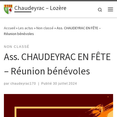
contenu
principal
Chaudeyrac – Lozère
Passer au contenu
Search
Me
Accueil
»
Les actus
»
Non classé
»
Ass. CHAUDEYRAC EN FÊTE –
Réunion bénévoles
NON CLASSÉ
Ass. CHAUDEYRAC EN FÊTE
– Réunion bénévoles
par
chaudeyrac170
|
Publié
30 juillet 2024