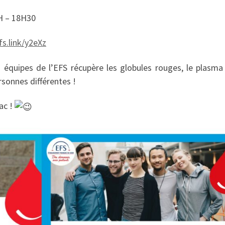
H – 18H30
fs.link/y2eXz
s équipes de l’EFS récupère les globules rouges, le plasma 
rsonnes différentes !
ac !