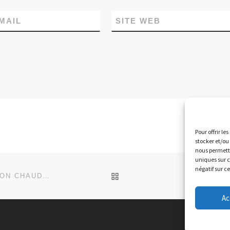
MAIL
SITE WEB
Pour offrir le
stocker et/ou
nous permettr
uniques sur c
négatif sur c
RETOUR À LA LISTE DES
SOIRÉE HALLOWEEN ORGANISÉE PAR L’ASSOCIATION CHAUDEYRAC EN FÊTE
REPRI
Ac