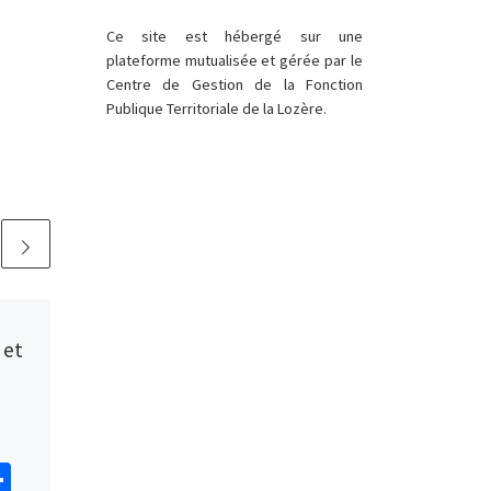
Ce site est hébergé sur une
plateforme mutualisée et gérée par le
Centre de Gestion de la Fonction
Publique Territoriale de la Lozère.
Publié
8 juin 2026
 et
Lozère Outdoor
Un site Internet pour
préparer s’inspirer et
organiser sa prochaine sortie
P
: Sur lozereoutdoor.fr vous