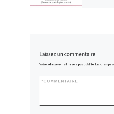
b
to
o
d
o
o
k
n
Laissez un commentaire
Votre adresse e-mail ne sera pas publiée.
Les champs ob
*
COMMENTAIRE