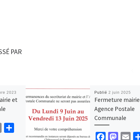
SSÉ PAR
bre 2023
Publié
2 juin 2025
irie et
Fermeture mairie
le
Agence Postale
Communale
E
P
Fa
M
E
m
ar