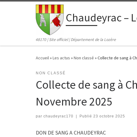
contenu
principal
Passer au contenu
Chaudeyrac – L
48170 | Site officiel | Département de la Lozère
Accueil
»
Les actus
»
Non classé
»
Collecte de sang à C
NON CLASSÉ
Collecte de sang à C
Novembre 2025
par
chaudeyrac170
|
Publié
23 octobre 2025
DON DE SANG A CHAUDEYRAC