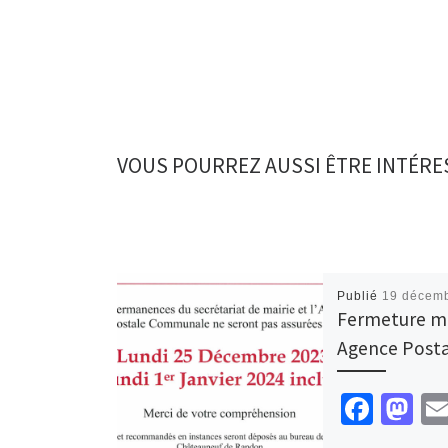
b
to
ai
ta
o
d
l
ge
o
o
r
k
n
VOUS POURREZ AUSSI ÊTRE INTÉRE
Publié
19 décem
Fermeture ma
Agence Posta
Fa
M
ce
as