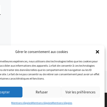
Gérer le consentement aux cookies
s meilleures expériences, nous utilisons des technologies telles que les cookies pour
 accéder aux informations des appareils. Le fait de consentir à ces technologies
a de traiter des données telles que le comportement de navigation ou les ID
e site. Le fait de ne pas consentir ou de retirer son consentement peut avoir un effet
Ar
ertaines caractéristiques et fonctions.
 ARTICLES
SE DES SÉANCES MULTI-ACTIVITÉS POUR SÉNIORS
cepter
Refuser
Voir les préférences
Mentions légales
Mentions légales
Mentions légales