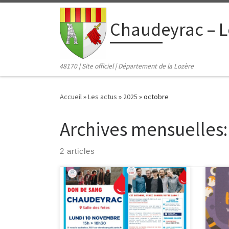
contenu
principal
Passer au contenu
Chaudeyrac – L
48170 | Site officiel | Département de la Lozère
Accueil
»
Les actus
»
2025
»
octobre
Archives mensuelles
2 articles
DON DE SANG A CHAUDEYRAC LUNDI
10 NOVEMBRE – Salle des fêtes – 15H
Des
– 18H30 Privilégiez la prise de
gard
rendez-vous : https://efs.link/y2eXz 1
sero
don de sang, c’est 3 vies sauvées car
Vend