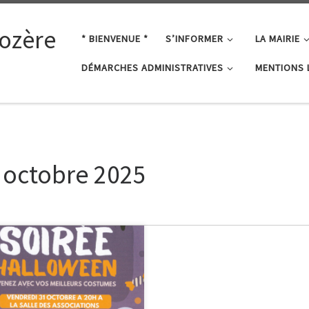
ozère
* BIENVENUE *
S’INFORMER
LA MAIRIE
DÉMARCHES ADMINISTRATIVES
MENTIONS 
:
octobre 2025
 bonbons ou un sort ! Prenez
e à vous, les petits monstres
nt de sortie dans la soirée du
redi 31 Octobre 2025 !