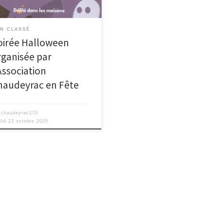
N CLASSÉ
oirée Halloween
rganisée par
Association
haudeyrac en Fête
r
chaudeyrac170
lié
23 octobre 2025