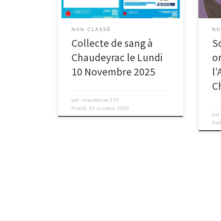
les équipes de l’EFS récupère les
globules rouges, le plasma et les
plaquettes, qui permettront de
NON CLASSÉ
NO
soigner 3 […]
Collecte de sang à
S
Chaudeyrac le Lundi
o
10 Novembre 2025
l’
C
par
chaudeyrac170
Publié
23 octobre 2025
pa
Pub