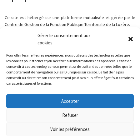
Ce site est hébergé sur une plateforme mutualisée et gérée par le
Centre de Gestion de la Fonction Publique Territoriale de la Lozère.
Gérer le consentement aux
cookies
Pour offrir les meilleures expériences, nous utilisons des technologies telles que
Parcourir les articles
Article précédent
les cookies pour stocker et/ou accéder aux informations des appareils. Le fait de
FERMETURE MAIRIE ET AGENCE POSTALE COMMUNALE
consentir à ces technologies nous permettra de traiter des données telles que le
comportement de navigation ou les ID uniques sur ce site. Le fait de ne pas
consentir ou de retirer son consentement peut avoir un effet négatif sur certaines
RETOUR À LA LISTE DES
caractéristiques et fonctions.
Ar
INSCRIPTION TRANSPORT SCOLAIRE 2025/2026
Accepter
Refuser
© 2026
Chaudeyrac - Lozère
– Tous droits réservés
Voir les préférences