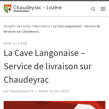
contenu
principal
Chaudeyrac – Lozère
Passer au contenu
Search
Me
Accueil
»
Les actus
»
Non classé
»
La Cave Langonaise – Service de
livraison sur Chaudeyrac
NON CLASSÉ
La Cave Langonaise –
Service de livraison sur
Chaudeyrac
par
chaudeyrac170
|
Publié
16 juin 2025