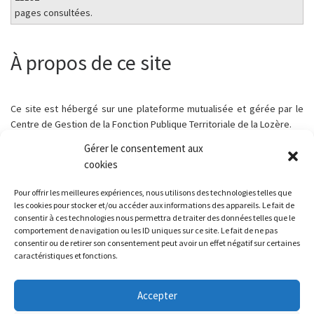
pages consultées.
À propos de ce site
Ce site est hébergé sur une plateforme mutualisée et gérée par le
Centre de Gestion de la Fonction Publique Territoriale de la Lozère.
Gérer le consentement aux
cookies
Pour offrir les meilleures expériences, nous utilisons des technologies telles que
Parcourir les articles
Article précédent
les cookies pour stocker et/ou accéder aux informations des appareils. Le fait de
FERMETURE MAIRIE ET AGENCE POSTALE COMMUNALE
consentir à ces technologies nous permettra de traiter des données telles que le
comportement de navigation ou les ID uniques sur ce site. Le fait de ne pas
consentir ou de retirer son consentement peut avoir un effet négatif sur certaines
RETOUR À LA LISTE DES
caractéristiques et fonctions.
Ar
COLLECTE DE PLASTIQUES AGRICOLES 2024
Accepter