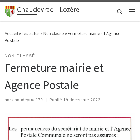
contenu
principal
Chaudeyrac – Lozère
Passer au contenu
Search
Me
Accueil
»
Les actus
»
Non classé
»
Fermeture mairie et Agence
Postale
NON CLASSÉ
Fermeture mairie et
Agence Postale
par
chaudeyrac170
|
Publié
19 décembre 2023