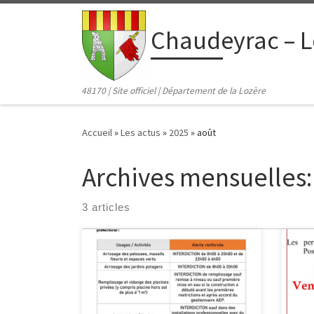
contenu
principal
Passer au contenu
Chaudeyrac – L
48170 | Site officiel | Département de la Lozère
Accueil
»
Les actus
»
2025
»
août
Archives mensuelles
3 articles