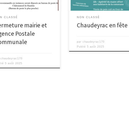
N CLASSÉ
NON CLASSÉ
ermeture mairie et
Chaudeyrac en fête
gence Postale
ommunale
par
chaudeyrac170
Publié
5 août 2025
r
chaudeyrac170
lié
5 août 2025