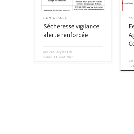
NON CLASSÉ
NO
Sécheresse vigilance
F
alerte renforcée
A
C
par
chaudeyrac170
Publié
14 août 2025
pa
Pub