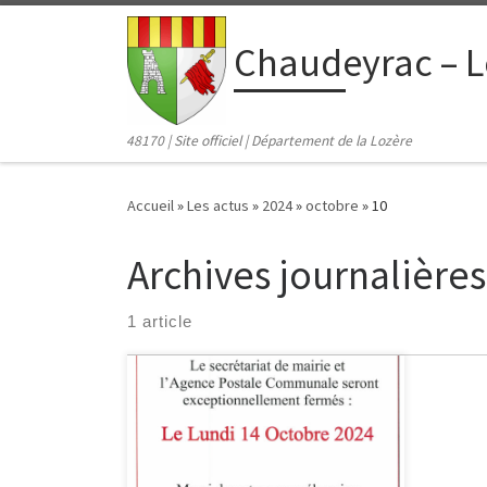
contenu
principal
Passer au contenu
Chaudeyrac – L
48170 | Site officiel | Département de la Lozère
Accueil
»
Les actus
»
2024
»
octobre
»
10
Archives journalières
1 article