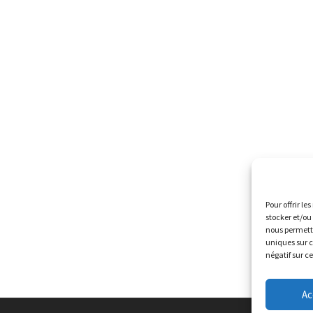
Pour offrir le
stocker et/ou
nous permettr
uniques sur c
négatif sur c
Ac