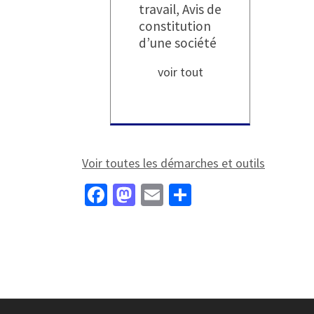
travail, Avis de
constitution
d’une société
voir tout
Voir toutes les démarches et outils
Fa
M
E
P
ce
as
m
ar
b
to
ai
ta
o
d
l
ge
o
o
r
k
n