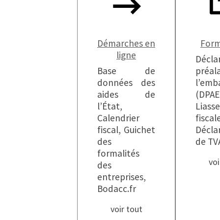
Démarches en
Form
ligne
Décla
Base de
préa
données des
l’emb
aides de
(DPAE
l’État,
Liasse
Calendrier
fiscal
fiscal, Guichet
Décla
des
de TV
formalités
voi
des
entreprises,
Bodacc.fr
voir tout