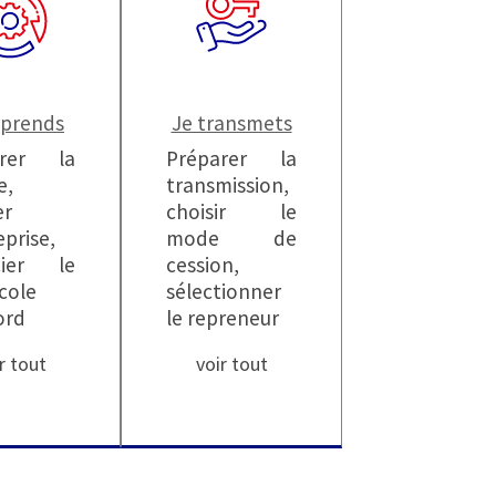
eprends
Je transmets
arer la
Préparer la
e,
transmission,
er
choisir le
eprise,
mode de
cier le
cession,
cole
sélectionner
ord
le repreneur
r tout
voir tout