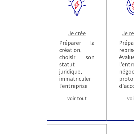
Je crée
Je r
Préparer la
Prép
création,
repris
choisir son
évalu
statut
l'entr
juridique,
négo
immatriculer
proto
l’entreprise
d'acc
voir tout
voi