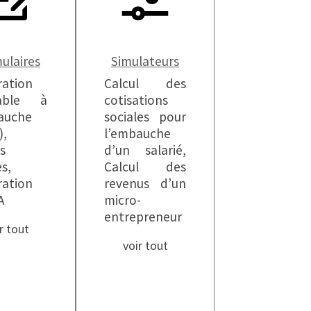
ulaires
Simulateurs
ration
Calcul des
lable à
cotisations
auche
sociales pour
),
l’embauche
s
d’un salarié,
es,
Calcul des
ration
revenus d’un
A
micro-
entrepreneur
r tout
voir tout