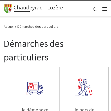
contenu
principal
Chaudeyrac – Lozère
Passer au contenu
Search
Me
Accueil
»
Démarches des particuliers
Démarches des
particuliers
Je déménage
Je pars de