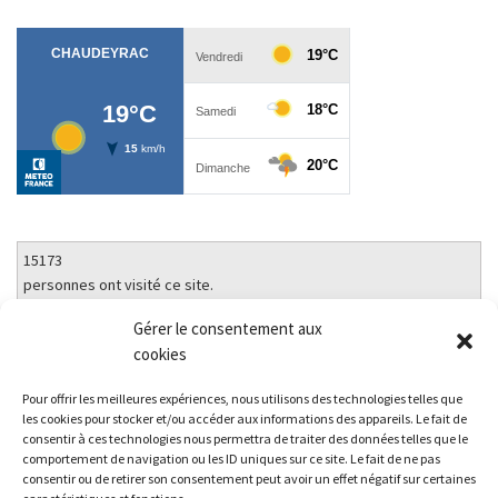
15173
personnes ont visité ce site.
21182
Gérer le consentement aux
pages consultées.
cookies
Pour offrir les meilleures expériences, nous utilisons des technologies telles que
À propos de ce site
les cookies pour stocker et/ou accéder aux informations des appareils. Le fait de
consentir à ces technologies nous permettra de traiter des données telles que le
comportement de navigation ou les ID uniques sur ce site. Le fait de ne pas
consentir ou de retirer son consentement peut avoir un effet négatif sur certaines
Ce site est hébergé sur une plateforme mutualisée et gérée par le