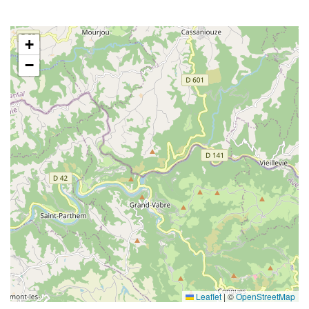
+
−
Leaflet
|
©
OpenStreetMap