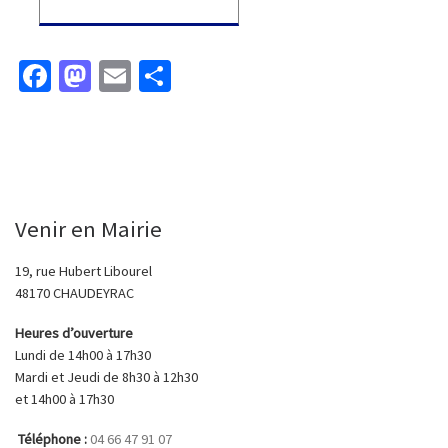
Fa
M
E
P
ce
as
m
ar
b
to
ai
ta
o
d
l
ge
o
o
r
Venir en Mairie
k
n
19, rue Hubert Libourel
48170 CHAUDEYRAC
Heures d’ouverture
Lundi de 14h00 à 17h30
Mardi et Jeudi de 8h30 à 12h30
et 14h00 à 17h30
Téléphone :
04 66 47 91 07