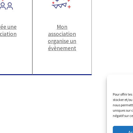
rée une
Mon
ciation
association
organise un
évènement
Pour offrir le
stocker et/ou
nous permettr
uniques sur c
négatif sur c
Ac