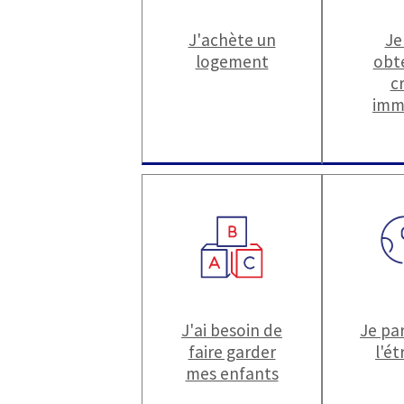
J'achète un
Je
logement
obt
c
imm
J'ai besoin de
Je par
faire garder
l'é
mes enfants