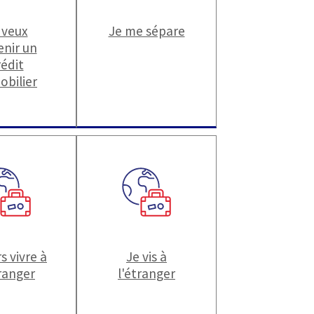
 veux
Je me sépare
enir un
rédit
obilier
s vivre à
Je vis à
tranger
l'étranger