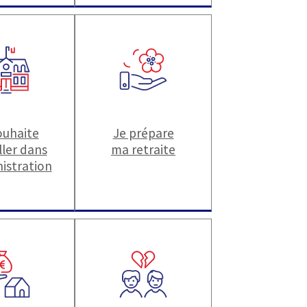
ouhaite
Je prépare
ller dans
ma retraite
nistration