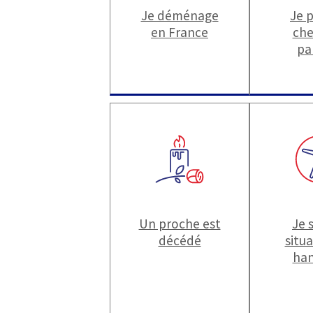
Je déménage
Je 
en France
che
pa
Un proche est
Je 
décédé
situ
han