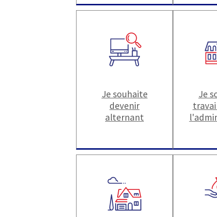
Je souhaite
Je s
devenir
travai
alternant
l'admi