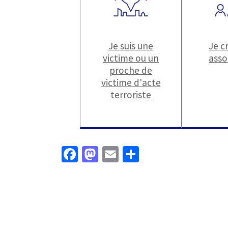
Je suis une
Je c
victime ou un
asso
proche de
victime d'acte
terroriste
Fa
M
E
P
ce
as
m
ar
b
to
ai
ta
o
d
l
ge
o
o
r