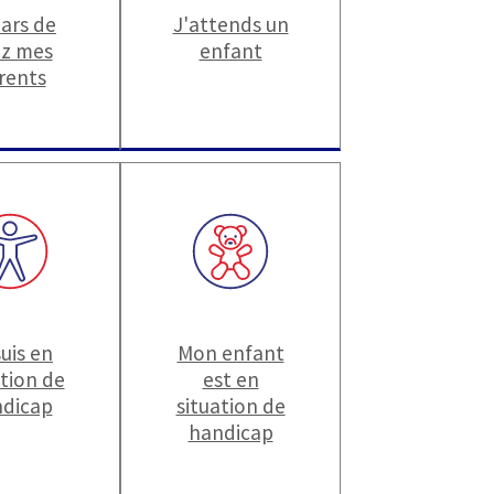
pars de
J'attends un
z mes
enfant
rents
suis en
Mon enfant
ation de
est en
dicap
situation de
handicap