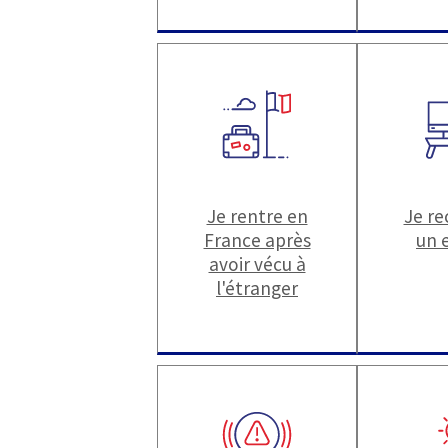
Je rentre en
Je r
France après
un 
avoir vécu à
l'étranger