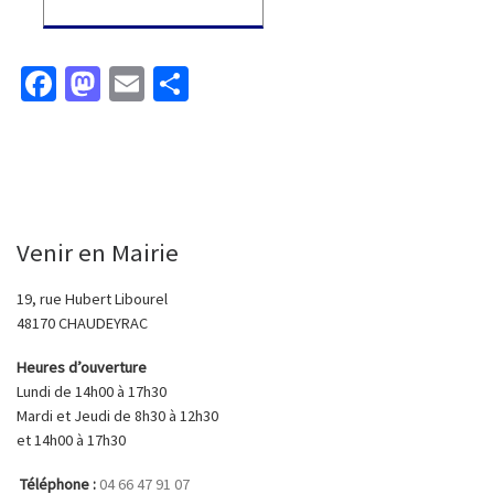
Fa
M
E
P
ce
as
m
ar
b
to
ai
ta
o
d
l
ge
o
o
r
Venir en Mairie
k
n
19, rue Hubert Libourel
48170 CHAUDEYRAC
Heures d’ouverture
Lundi de 14h00 à 17h30
Mardi et Jeudi de 8h30 à 12h30
et 14h00 à 17h30
Téléphone :
04 66 47 91 07