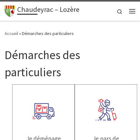
contenu
principal
Chaudeyrac – Lozère
Passer au contenu
Search
Me
Accueil
»
Démarches des particuliers
Démarches des
particuliers
Je déménage
Je pars de