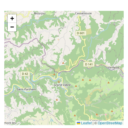
+
−
Leaflet
|
©
OpenStreetMap