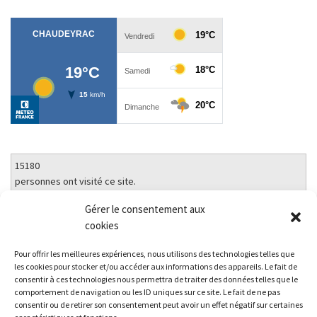
15180
personnes ont visité ce site.
21189
Gérer le consentement aux
pages consultées.
cookies
Pour offrir les meilleures expériences, nous utilisons des technologies telles que
À propos de ce site
les cookies pour stocker et/ou accéder aux informations des appareils. Le fait de
consentir à ces technologies nous permettra de traiter des données telles que le
comportement de navigation ou les ID uniques sur ce site. Le fait de ne pas
consentir ou de retirer son consentement peut avoir un effet négatif sur certaines
Ce site est hébergé sur une plateforme mutualisée et gérée par le